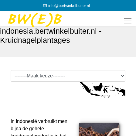
info@bertwinkelbuiter.nl
indonesia.bertwinkelbuiter.nl -
Kruidnagelplantages
In Indonesië verbruikt men
bijna de gehele
kruidnagelproductie in het